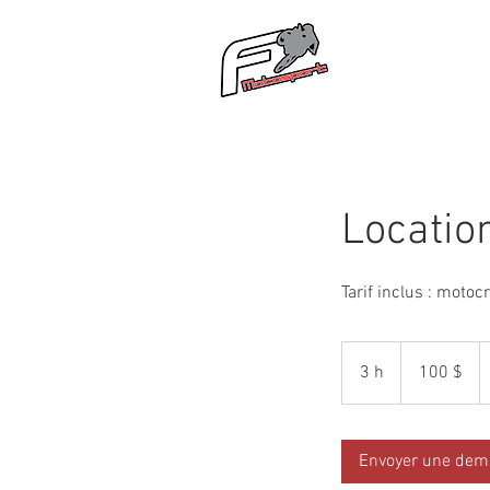
AC
Locatio
Tarif inclus : moto
100 dollars
canadiens
3 h
3
100 $
h
Envoyer une de