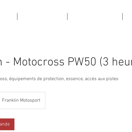
CUEIL
PISTES ET TARIFS
COURS ET LOCATION
R
n - Motocross PW50 (3 heu
cross, équipements de protection, essence, accès aux pistes
Franklin Motosport
mande