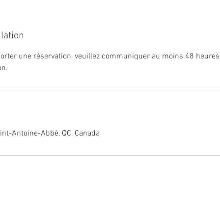
lation
orter une réservation, veuillez communiquer au moins 48 heures 
on.
int-Antoine-Abbé, QC, Canada
© 2023 par Franklin Motosport. Créé avec
Wix.com